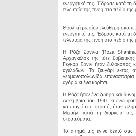
ενεργητικό της. Έδρασε κατά τη 
τελευταία της πνοή στο πεδίο της 
Θρυλική ρωσίδα ελεύθερη σκοπεύτ
ενεργητικό της. Έδρασε κατά τη 
τελευταία της πνοή στο πεδίο της 
Η Ρόζα Σάνινα (Roza Shanina)
Αρχαγκέλσκ της τότε Σοβιετική
Γεγκόρ Σάνιν ήταν ξυλοκόπος κ
αγελάδων. Το ζευγάρι εκτός 
γερμανοπολωνίδα επαναστάτρια Ρ
αγόρια κι ένα κορίτσι.
Η Ρόζα ήταν ένα ζωηρό και δυναμι
Δεκέμβριο του 1941 κι ενώ φοιτ
καταταγεί στο στρατό, όταν πλ
Μιχαήλ, κατά τη διάρκεια της
στρατεύματα.
Το αίτημά της έγινε δεκτό στις