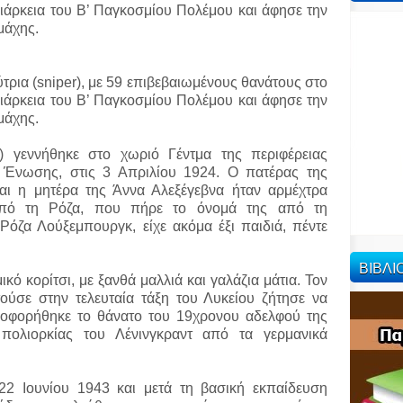
διάρκεια του Β’ Παγκοσμίου Πολέμου και άφησε την
μάχης.
ρια (sniper), με 59 επιβεβαιωμένους θανάτους στο
διάρκεια του Β’ Παγκοσμίου Πολέμου και άφησε την
μάχης.
 γεννήθηκε στο χωριό Γέντμα της περιφέρειας
ς Ένωσης, στις 3 Απριλίου 1924. Ο πατέρας της
αι η μητέρα της Άννα Αλεξέγεβνα ήταν αρμέχτρα
από τη Ρόζα, που πήρε το όνομά της από τη
όζα Λούξεμπουργκ, είχε ακόμα έξι παιδιά, πέντε
ΒΙΒΛ
κό κορίτσι, με ξανθά μαλλιά και γαλάζια μάτια. Τον
ούσε στην τελευταία τάξη του Λυκείου ζήτησε να
ηροφορήθηκε το θάνατο του 19χρονου αδελφού της
 πολιορκίας του Λένινγκραντ από τα γερμανικά
 22 Ιουνίου 1943 και μετά τη βασική εκπαίδευση