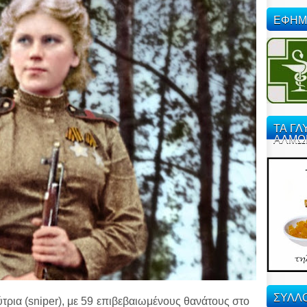
ΕΦΗΜ
ΤΑ ΓΛ
ΑΛΜΩ
ΣΥΛΛΟ
ρια (sniper), με 59 επιβεβαιωμένους θανάτους στο