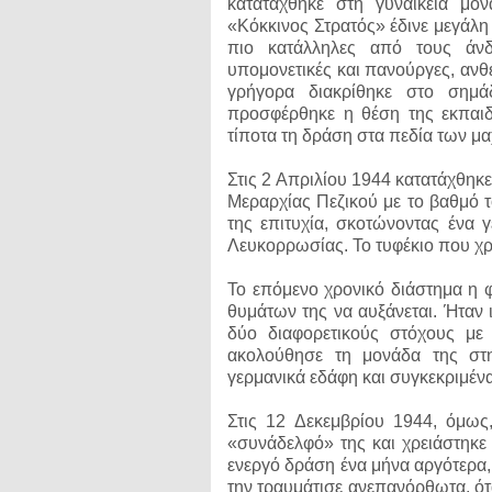
κατατάχθηκε στη γυναικεία μ
«Κόκκινος Στρατός» έδινε μεγάλη 
πιο κατάλληλες από τους άνδ
υπομονετικές και πανούργες, ανθε
γρήγορα διακρίθηκε στο σημά
προσφέρθηκε η θέση της εκπαιδ
τίποτα τη δράση στα πεδία των μ
Στις 2 Απριλίου 1944 κατατάχθηκ
Μεραρχίας Πεζικού με το βαθμό τ
της επιτυχία, σκοτώνοντας ένα 
Λευκορρωσίας. To τυφέκιο που χ
Το επόμενο χρονικό διάστημα η φ
θυμάτων της να αυξάνεται. Ήταν 
δύο διαφορετικούς στόχους με
ακολούθησε τη μονάδα της στ
γερμανικά εδάφη και συγκεκριμέν
Στις 12 Δεκεμβρίου 1944, όμως
«συνάδελφό» της και χρειάστηκε 
ενεργό δράση ένα μήνα αργότερα,
την τραυμάτισε ανεπανόρθωτα, ό