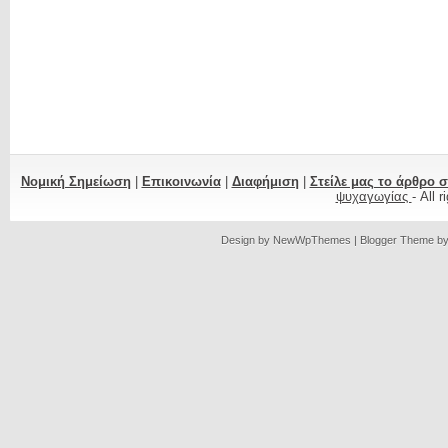
Νομική Σημείωση
|
Επικοινωνία
|
Διαφήμιση
|
Στείλε μας το άρθρο 
ψυχαγωγίας
- All 
Design by
NewWpThemes
| Blogger Theme b