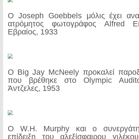
Ο Joseph Goebbels μόλις έχει αν
ατρόμητος φωτογράφος Alfred Ei
Εβραίος, 1933
Ο Big Jay McNeely προκαλεί παροξ
που βρέθηκε στο Olympic Audit
Άντζελες, 1953
Ο W.H. Murphy και ο συνεργάτη
επίδειξη του αλεξίσφαιρου γιλέκο