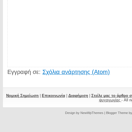
Εγγραφή σε:
Σχόλια ανάρτησης (Atom)
Νομική Σημείωση
|
Επικοινωνία
|
Διαφήμιση
|
Στείλε μας το άρθρο 
ψυχαγωγίας
- All 
Design by
NewWpThemes
| Blogger Theme b