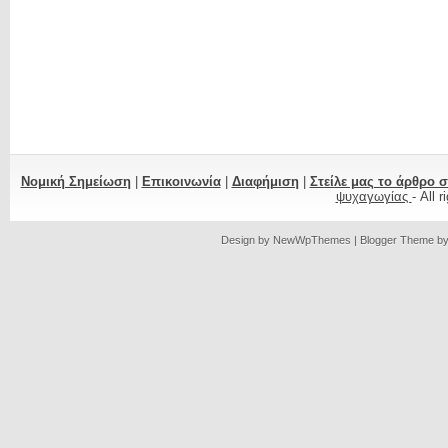
Νομική Σημείωση
|
Επικοινωνία
|
Διαφήμιση
|
Στείλε μας το άρθρο 
ψυχαγωγίας
- All 
Design by
NewWpThemes
| Blogger Theme b