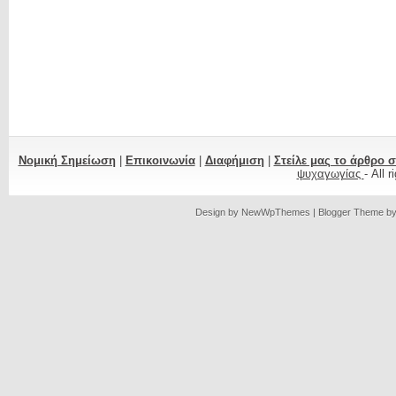
Νομική Σημείωση
|
Επικοινωνία
|
Διαφήμιση
|
Στείλε μας το άρθρο 
ψυχαγωγίας
- All 
Design by
NewWpThemes
| Blogger Theme b