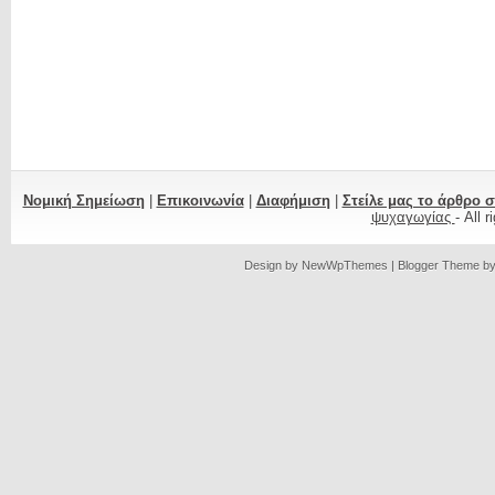
Νομική Σημείωση
|
Επικοινωνία
|
Διαφήμιση
|
Στείλε μας το άρθρο 
ψυχαγωγίας
- All 
Design by
NewWpThemes
| Blogger Theme b