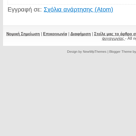
Εγγραφή σε:
Σχόλια ανάρτησης (Atom)
Νομική Σημείωση
|
Επικοινωνία
|
Διαφήμιση
|
Στείλε μας το άρθρο 
ψυχαγωγίας
- All 
Design by
NewWpThemes
| Blogger Theme b