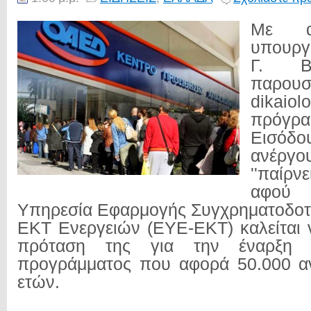
Με α
υπουργ
Γ. Β
παρο
dikaiolo
πρόγρ
Εισόδ
ανέργο
''παίρ
αφ
Υπηρεσία Εφαρμογής Συγχρηματοδοτ
ΕΚΤ Ενεργειών (ΕΥΕ-ΕΚΤ) καλείται 
πρόταση της για την έναρξη
προγράμματος που αφορά 50.000 α
ετών.