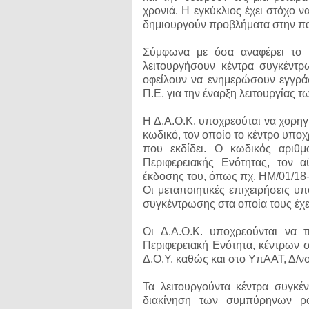
χρονιά. Η εγκύκλιος έχει στόχο 
δημιουργούν προβλήματα στην πα
Σύμφωνα με όσα αναφέρει το έ
λειτουργήσουν κέντρα συγκέντ
οφείλουν να ενημερώσουν εγγρά
Π.Ε. για την έναρξη λειτουργίας 
Η Δ.Α.Ο.Κ. υποχρεούται να χορηγ
κωδικό, τον οποίο το κέντρο υπο
που εκδίδει. Ο κωδικός αριθ
Περιφερειακής Ενότητας, τον α
έκδοσης του, όπως πχ. ΗΜ/01/18-
Οι μεταποιητικές επιχειρήσεις 
συγκέντρωσης στα οποία τους έχε
Οι Δ.Α.Ο.Κ. υποχρεούνται να 
Περιφερειακή Ενότητα, κέντρων 
Δ.Ο.Υ. καθώς και στο ΥπΑΑΤ, Δ/ν
Τα λειτουργούντα κέντρα συγκέ
διακίνηση των συμπύρηνων ρο