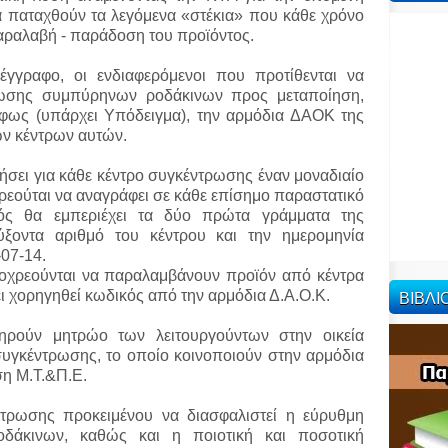
να παταχθούν τα λεγόμενα «στέκια» που κάθε χρόνο
ραλαβή - παράδοση του προϊόντος.
γγραφο, οι ενδιαφερόμενοι που προτίθενται να
ρωσης συμπύρηνων ροδάκινων προς μεταποίηση,
φως (υπάρχει Υπόδειγμα), την αρμόδια ΔΑΟΚ της
των κέντρων αυτών.
ήσει για κάθε κέντρο συγκέντρωσης έναν μοναδιαίο
χρεούται να αναγράφει σε κάθε επίσημο παραστατικό
μός θα εμπεριέχει τα δύο πρώτα γράμματα της
ύξοντα αριθμό του κέντρου και την ημερομηνία
07-14.
υποχρεούνται να παραλαμβάνουν προϊόν από κέντρα
ΒΙΒΛ
ι χορηγηθεί κωδικός από την αρμόδια Δ.Α.Ο.Κ.
τηρούν μητρώο των λειτουργούντων στην οικεία
συγκέντρωσης, το οποίο κοινοποιούν στην αρμόδια
ση Μ.Τ.&Π.Ε.
ντρωσης προκειμένου να διασφαλιστεί η εύρυθμη
δάκινων, καθώς και η ποιοτική και ποσοτική