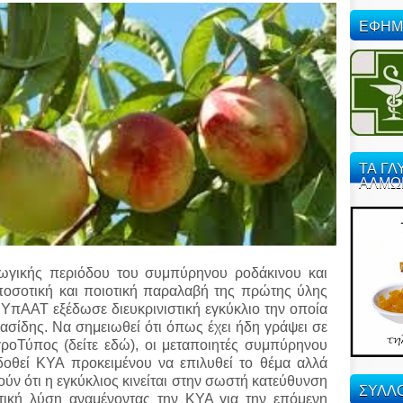
ΕΦΗΜ
ΤΑ ΓΛ
ΑΛΜΩ
ωγικής περιόδου του συμπύρηνου ροδάκινου και
ποσοτική και ποιοτική παραλαβή της πρώτης ύλης
ΥπΑΑΤ εξέδωσε διευκρινιστική εγκύκλιο την οποία
ρασίδης. Να σημειωθεί ότι όπως έχει ήδη γράψει σε
ροΤύπος (δείτε εδώ), οι μεταποιητές συμπύρηνου
κδοθεί ΚΥΑ προκειμένου να επιλυθεί το θέμα αλλά
ύν ότι η εγκύκλιος κινείται στην σωστή κατεύθυνση
ΣΥΛΛΟ
τική λύση αναμένοντας την ΚΥΑ για την επόμενη