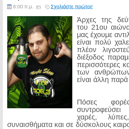
8:00 π.μ.
Σχολιάστε πρώτοι!
Άρχες της δεύ
του 21ου αιών
μας έχουμε αντιλ
είναι πολύ χαλε
πλέον λιγοστε
διέξοδος παραμ
περισσότερες κ
των ανθρώπων
είναι άλλη παρ
Πόσες φορ
συντροφεύσει
χαρές, λύπε
συναισθήματα και σε δύσκολους καιρ