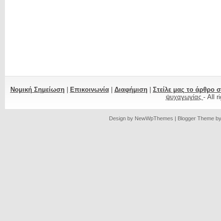
Νομική Σημείωση
|
Επικοινωνία
|
Διαφήμιση
|
Στείλε μας το άρθρο 
ψυχαγωγίας
- All 
Design by
NewWpThemes
| Blogger Theme b