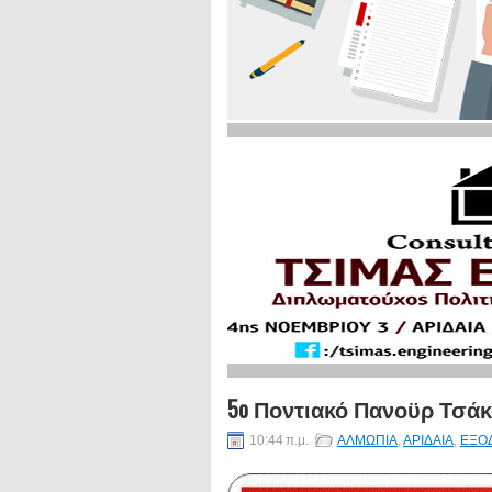
5o Ποντιακό Πανοϋρ Τσάκ
10:44 π.μ.
ΑΛΜΩΠΙΑ
,
ΑΡΙΔΑΙΑ
,
ΕΞΟ