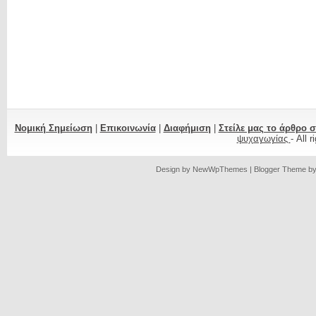
Νομική Σημείωση
|
Επικοινωνία
|
Διαφήμιση
|
Στείλε μας το άρθρο 
ψυχαγωγίας
- All 
Design by
NewWpThemes
| Blogger Theme b