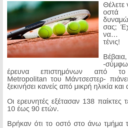
Θέλετε 
οστ
δυναμώ
σας; Έ
να… ξ
τένις!
Βέβαι
-σύμ
έρευνα επιστημόνων από το 
Metropolitan του Μάντσεστερ- πιάνε
ξεκινήσει κανείς από μικρή ηλικία και 
Οι ερευνητές εξέτασαν 138 παίκτες τ
10 έως 90 ετών.
Βρήκαν ότι το οστό στο άνω τμήμα τ